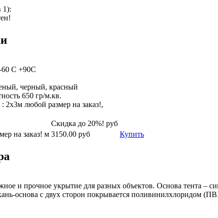
в
1
):
ен!
ки
-60 С +90С
леный, черный, красный
ность 650 гр/м.кв.
 : 2х3м любой размер на заказ!,
Скидка до 20%!
руб
мер на заказ! м
3150.00
руб
Купить
ра
жное и прочное укрытие для разных объектов. Основа тента – си
ань-основа с двух сторон покрывается поливинилхлоридом (ПВХ