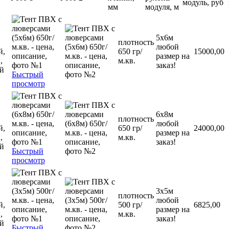
модуль, руб
мм
модуля, м
5х6м
плотность
любой
й,
650 гр/
15000,00
размер на
,
м.кв.
заказ!
й
Быстрый
просмотр
6х8м
плотность
любой
й,
650 гр/
24000,00
размер на
,
м.кв.
заказ!
й
Быстрый
просмотр
3х5м
плотность
любой
й,
500 гр/
6825,00
размер на
,
м.кв.
заказ!
й
Быстрый