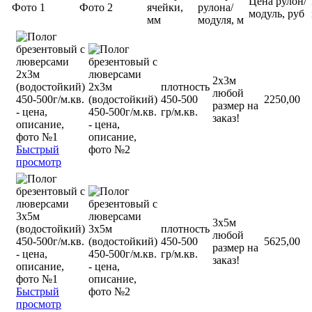
Цена рулон/
Фото 1
Фото 2
ячейки,
рулона/
модуль, руб
мм
модуля, м
2х3м
плотность
любой
450-500
2250,00
размер на
гр/м.кв.
заказ!
Быстрый
просмотр
3х5м
плотность
любой
450-500
5625,00
размер на
гр/м.кв.
заказ!
Быстрый
просмотр