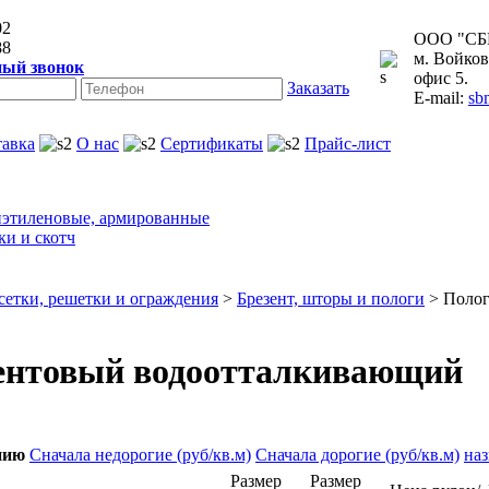
02
ООО "СБ
88
м. Войков
ный звонок
офис 5.
Заказать
E-mail:
sb
тавка
О нас
Сертификаты
Прайс-лист
этиленовые, армированные
ки и скотч
сетки, решетки и ограждения
>
Брезент, шторы и пологи
> Полог
зентовый водоотталкивающий
нию
Сначала недорогие (руб/кв.м)
Сначала дорогие (руб/кв.м)
на
Размер
Размер