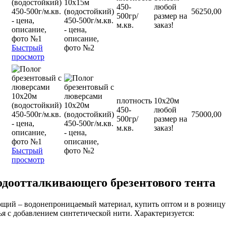
450-
любой
56250,00
500гр/
размер на
м.кв.
заказ!
Быстрый
просмотр
плотность
10х20м
450-
любой
75000,00
500гр/
размер на
м.кв.
заказ!
Быстрый
просмотр
одоотталкивающего брезентового тента
ющий – водонепроницаемый материал, купить оптом и в розниц
ья с добавлением синтетической нити. Характеризуется: