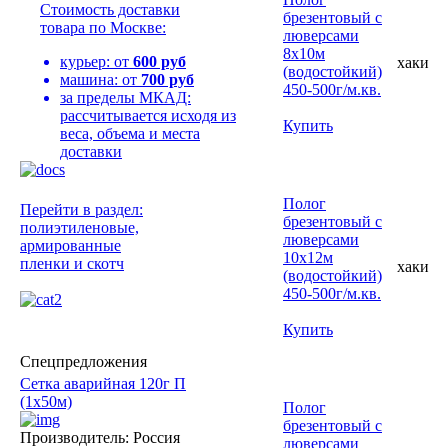
Стоимость доставки
брезентовый с
товара по Москве:
люверсами
8х10м
курьер: от
600 руб
хаки
(водостойкий)
машина: от
700 руб
450-500г/м.кв.
за пределы МКАД:
рассчитывается исходя из
Купить
веса, объема и места
доставки
Полог
Перейти в раздел:
брезентовый с
полиэтиленовые,
люверсами
армированные
10х12м
пленки и скотч
хаки
(водостойкий)
450-500г/м.кв.
Купить
Спецпредложения
Сетка аварийная 120г П
(1х50м)
Полог
брезентовый с
Производитель: Россия
люверсами