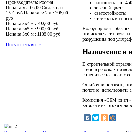
Производитель: Россия
плотность – от 450
Цена за м2:
66,00 Скидка до
зеленый цвет;
15% руб
Цена за 3х2 м.:
396,00
светостойкость;
руб
стойкость к гниен
Цена за 3х4 м.:
792,00 руб
Водоупорность обеспечи
Цена за 3х5 м.:
990,00 руб
что исключает протечки
Цена за 3х6 м.:
1188,00 руб
разрушения под ультра
Посмотреть все »
Назначение и и
В строительной отрасли
грузоперевозках позвол
гниения сено, тюки с с
Ошибочно полагать, что
полотно, использовать ег
Компания «СБМ юнит» - 
каталоге изготовим на з