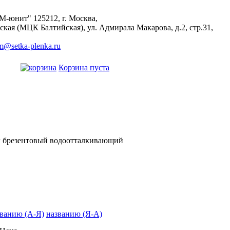
М-юнит"
125212
,
г. Москва
,
ская (МЦК Балтийская), ул. Адмирала Макарова, д.2, стр.31,
m@setka-plenka.ru
Корзина пуста
 брезентовый водоотталкивающий
званию (А-Я)
названию (Я-А)