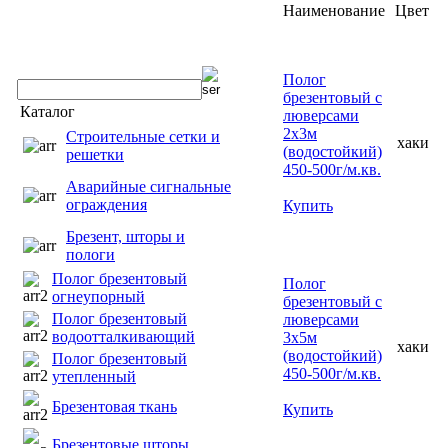
Наименование
Цвет
Полог
брезентовый с
Каталог
люверсами
2х3м
Строительные сетки и
хаки
(водостойкий)
решетки
450-500г/м.кв.
Аварийные сигнальные
ограждения
Купить
Брезент, шторы и
пологи
Полог брезентовый
Полог
огнеупорный
брезентовый с
Полог брезентовый
люверсами
водоотталкивающий
3х5м
хаки
(водостойкий)
Полог брезентовый
450-500г/м.кв.
утепленный
Брезентовая ткань
Купить
Брезентовые шторы