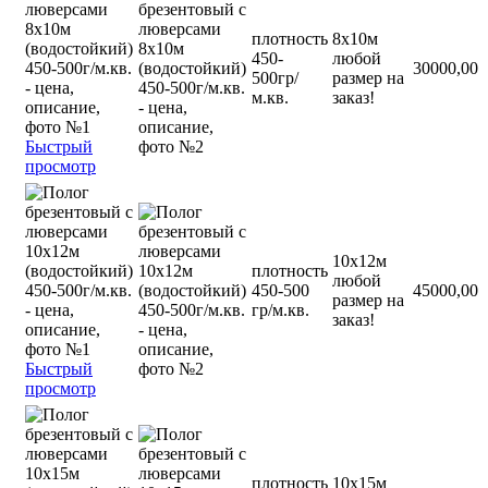
плотность
8х10м
450-
любой
30000,00
500гр/
размер на
м.кв.
заказ!
Быстрый
просмотр
10х12м
плотность
любой
450-500
45000,00
размер на
гр/м.кв.
заказ!
Быстрый
просмотр
плотность
10х15м