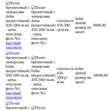
4x6м
плотность
любой
450-500
9000,00
размер на
гр/м.кв.
заказ!
Быстрый
просмотр
плотность
6х8м
450-
любой
18000,00
500гр/
размер на
м.кв.
заказ!
Быстрый
просмотр