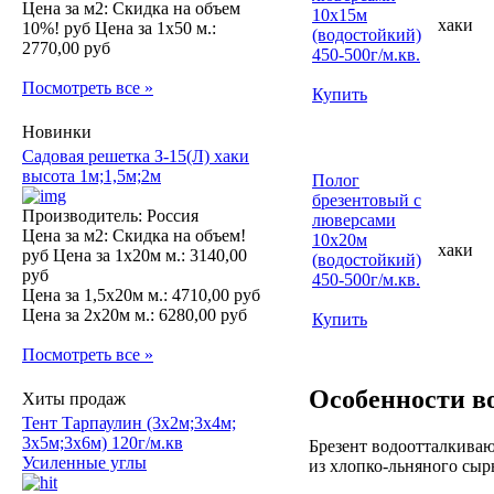
Цена за м2:
Скидка на объем
10х15м
хаки
10%! руб
Цена за 1х50 м.:
(водостойкий)
2770,00 руб
450-500г/м.кв.
Посмотреть все »
Купить
Новинки
Садовая решетка З-15(Л) хаки
высота 1м;1,5м;2м
Полог
брезентовый с
Производитель: Россия
люверсами
Цена за м2:
Скидка на объем!
10х20м
хаки
руб
Цена за 1х20м м.:
3140,00
(водостойкий)
руб
450-500г/м.кв.
Цена за 1,5х20м м.:
4710,00 руб
Цена за 2х20м м.:
6280,00 руб
Купить
Посмотреть все »
Особенности в
Хиты продаж
Тент Тарпаулин (3х2м;3х4м;
3х5м;3х6м) 120г/м.кв
Брезент водоотталкива
Усиленные углы
из хлопко-льняного сыр