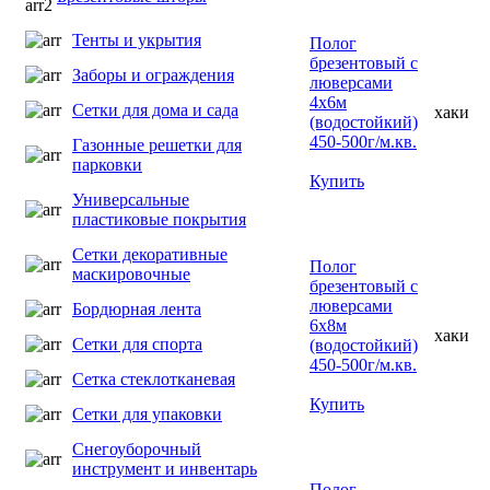
Тенты и укрытия
Полог
брезентовый с
Заборы и ограждения
люверсами
4х6м
Сетки для дома и сада
хаки
(водостойкий)
450-500г/м.кв.
Газонные решетки для
парковки
Купить
Универсальные
пластиковые покрытия
Сетки декоративные
Полог
маскировочные
брезентовый с
люверсами
Бордюрная лента
6х8м
хаки
Сетки для спорта
(водостойкий)
450-500г/м.кв.
Сетка стеклотканевая
Купить
Сетки для упаковки
Снегоуборочный
инструмент и инвентарь
Полог