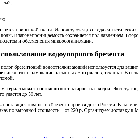
 г/м2;
ию.
вается пропиткой ткани. Используются два вида синтетических 
 воды. Влагонепроницаемость сохраняется под давлением. Второй
фиолетом и обсеменения микроорганизмами.
спользование водоупорного брезента
 полог брезентовый водоотталкивающий используется для защит
яет исключить намокание насыпных материалов, техники. В сель
оломой.
 материал может постоянно контактировать с водой. Эксплуатаци
о удастся до 50 лет.
поставщик товаров из брезента производства России. В наличи
аказ по выгодной стоимости – от 220 р. Организуем доставку в 