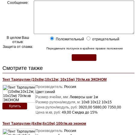
Сообщение:
В целом Ваш
Положительный
отрицательный
отзыв:
Защита от спама:
Передвиньте ползунок в крайнее правое положение
Смотрите также
Тент Тарпаулин (10х8м;10х12м; 10х15м) 70г/м.кв ЭКОНОМ
Производитель:
Россия
Цвет:синий
Размер ячейки, мм:
Люверсы шаг 1м
Размер рулона/модуля, м:
10х8 10х12 10х15
Купить
Цена рулон/модуль, руб:
3920,00 5880,00 7350,00
Цена м.кв, руб:
49,00 Скидка до 15%
Тент Тарпаулин (6х8м;6х10м) 100г/м.кв эконом
Производитель:
Россия