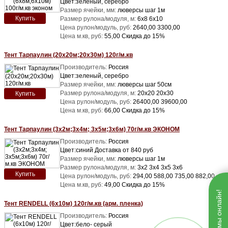
Цвет:зеленый, серебро
Размер ячейки, мм:
люверсы шаг 1м
Купить
Размер рулона/модуля, м:
6х8 6х10
Цена рулон/модуль, руб:
2640,00 3300,00
Цена м.кв, руб:
55,00 Скидка до 15%
Тент Тарпаулин (20х20м;20х30м) 120г/м.кв
Производитель:
Россия
Цвет:зеленый, серебро
Размер ячейки, мм:
люверсы шаг 50см
Размер рулона/модуля, м:
20х20 20х30
Купить
Цена рулон/модуль, руб:
26400,00 39600,00
Цена м.кв, руб:
66,00 Скидка до 15%
Тент Тарпаулин (3х2м;3х4м; 3х5м;3х6м) 70г/м.кв ЭКОНОМ
Производитель:
Россия
Цвет:синий Доставка от 840 руб
Размер ячейки, мм:
люверсы шаг 1м
Размер рулона/модуля, м:
3х2 3х4 3х5 3х6
Купить
Цена рулон/модуль, руб:
294,00 588,00 735,00 882,00
Цена м.кв, руб:
49,00 Скидка до 15%
Тент RENDELL (6х10м) 120г/м.кв (арм. пленка)
Производитель:
Россия
Цвет:бело- серый