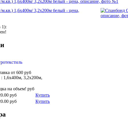
в
1
):
ен!
ки
гротекстиль
тавка от 600 руб
 : 1,6х400м, 3,2х200м,
дка на объем!
руб
20.00
руб
Купить
20.00
руб
Купить
ра