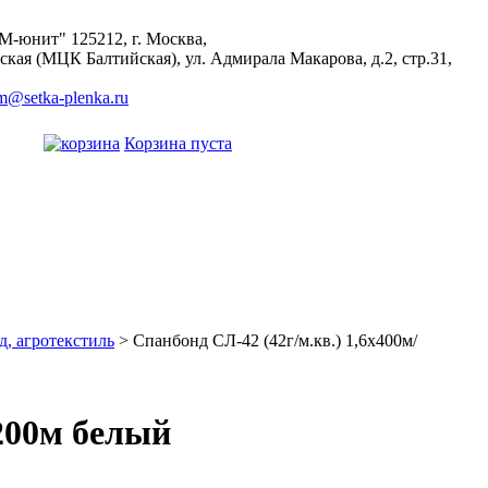
М-юнит"
125212
,
г. Москва
,
ская (МЦК Балтийская), ул. Адмирала Макарова, д.2, стр.31,
m@setka-plenka.ru
Корзина пуста
, агротекстиль
> Спанбонд СЛ-42 (42г/м.кв.) 1,6х400м/
х200м белый