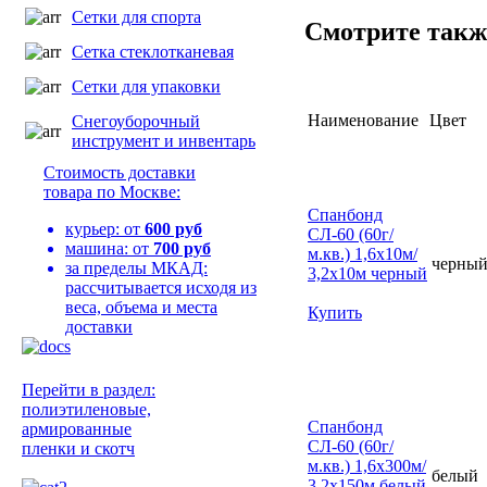
Сетки для спорта
Смотрите такж
Сетка стеклотканевая
Сетки для упаковки
Наименование
Цвет
Снегоуборочный
инструмент и инвентарь
Стоимость доставки
товара по Москве:
Спанбонд
курьер: от
600 руб
СЛ-60 (60г/
машина: от
700 руб
м.кв.) 1,6х10м/
черны
за пределы МКАД:
3,2х10м черный
рассчитывается исходя из
веса, объема и места
Купить
доставки
Перейти в раздел:
полиэтиленовые,
Спанбонд
армированные
СЛ-60 (60г/
пленки и скотч
м.кв.) 1,6х300м/
белый
3,2х150м белый