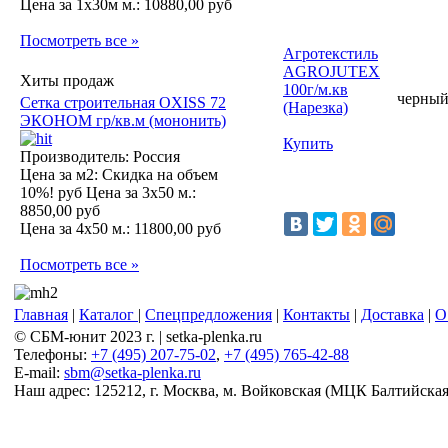
Цена за 1х30м м.:
10880,00 руб
Посмотреть все »
Агротекстиль
AGROJUTEX
Хиты продаж
100г/м.кв
черны
Сетка строительная OXISS 72
(Нарезка)
ЭКОНОМ гр/кв.м (мононить)
Купить
Производитель: Россия
Цена за м2:
Скидка на объем
10%! руб
Цена за 3х50 м.:
8850,00 руб
Цена за 4х50 м.:
11800,00 руб
Посмотреть все »
Главная
|
Каталог
|
Спецпредложения
|
Контакты
|
Доставка
|
О
© СБМ-юнит 2023 г. | setka-plenka.ru
Телефоны:
+7 (495) 207-75-02
,
+7 (495) 765-42-88
E-mail:
sbm@setka-plenka.ru
Наш адрес:
125212
,
г. Москва
,
м. Войковская (МЦК Балтийская),