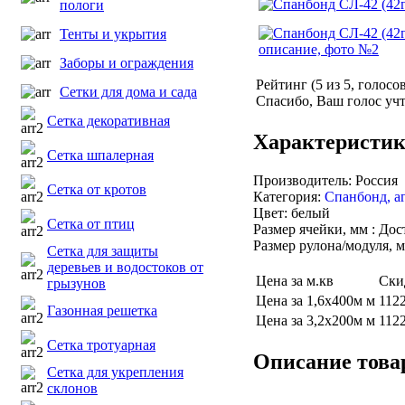
пологи
Тенты и укрытия
Заборы и ограждения
Рейтинг (
5
из
5
, голосо
Сетки для дома и сада
Спасибо, Ваш голос учт
Сетка декоративная
Характеристи
Сетка шпалерная
Производитель: Россия
Сетка от кротов
Категория:
Спанбонд, а
Цвет: белый
Сетка от птиц
Размер ячейки, мм : Дос
Размер рулона/модуля, м
Сетка для защиты
деревьев и водостоков от
Цена за м.кв
Ски
грызунов
Цена за 1,6х400м м
112
Газонная решетка
Цена за 3,2х200м м
112
Сетка тротуарная
Описание това
Сетка для укрепления
склонов