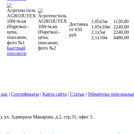
1,05х5м
1120,00
Доставка
1,05х10м
2240,00
й
от 650
2,1х5м
2240,00
руб
2,1х10м
4480,00
Быстрый
просмотр
 нас
|
Сертификаты
|
Карта сайта
|
Статьи
|
Обработка персональ
 ул. Адмирала Макарова, д.2, стр.31, офис 5.