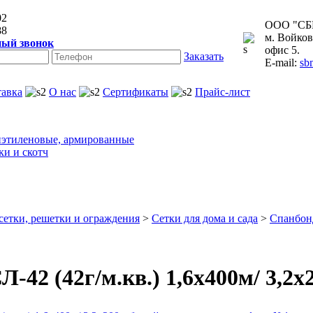
02
ООО "СБ
88
м. Войков
ный звонок
офис 5.
Заказать
E-mail:
sb
тавка
О нас
Сертификаты
Прайс-лист
этиленовые, армированные
ки и скотч
сетки, решетки и ограждения
>
Сетки для дома и сада
>
Спанбонд
-42 (42г/м.кв.) 1,6х400м/ 3,2