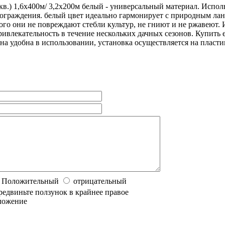
кв.) 1,6х400м/ 3,2х200м белый - универсальный материал. Испол
 ограждения. белый цвет идеально гармонирует с природным лан
ого они не повреждают стебли культур, не гниют и не ржавеют.
ривлекательность в течение нескольких дачных сезонов. Купить е
Она удобна в использовании, установка осуществляется на пласт
Положительный
отрицательный
редвиньте ползунок в крайнее правое
ложение