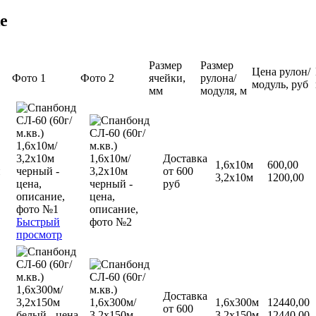
е
Размер
Размер
Цена рулон/
Фото 1
Фото 2
ячейки,
рулона/
модуль, руб
мм
модуля, м
Доставка
1,6х10м
600,00
й
от 600
3,2х10м
1200,00
руб
Быстрый
просмотр
Доставка
1,6х300м
12440,00
от 600
3,2х150м
12440,00