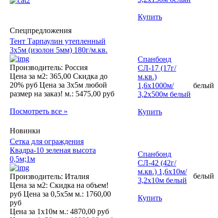
Купить
Спецпредложения
Тент Тарпаулин утепленный
3х5м (изолон 5мм) 180г/м.кв.
Спанбонд
Производитель: Россия
СЛ-17 (17г/
Цена за м2:
365,00 Скидка до
м.кв.)
20% руб
Цена за 3х5м любой
1,6х1000м/
белый
размер на заказ! м.:
5475,00 руб
3,2х500м белый
Посмотреть все »
Купить
Новинки
Сетка для ограждения
Квадра-10 зеленая высота
Спанбонд
0,5м;1м
СЛ-42 (42г/
м.кв.) 1,6х10м/
белый
Производитель: Италия
3,2х10м белый
Цена за м2:
Скидка на объем!
руб
Цена за 0,5х5м м.:
1760,00
Купить
руб
Цена за 1х10м м.:
4870,00 руб