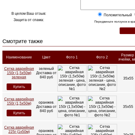
В целом Ваш отзыв:
Положительный
Защита от спама:
Передвиньте ползунок в к
Смотрите также
Размер
Наименование
Цвет
Фото 1
Фото 2
ячейки, м
Сетка аварийная
зеленый
150г (1,5х50м)
Доставка от
зеленая
840 руб
35x55
Купить
Сетка аварийная
оранжев.
150г (1,5х50м)
Доставка от
35х55
840 руб
Купить
Сетка аварийная
оранжев.
225г (1х50м)