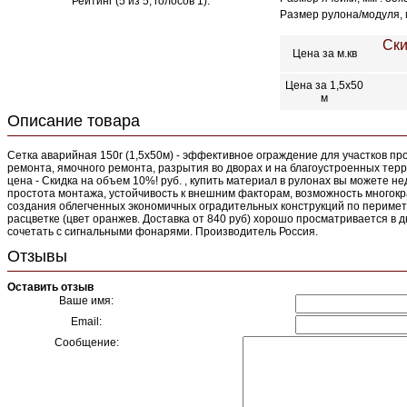
Рейтинг (
5
из
5
, голосов
1
):
Размер рулона/модуля, м
Ски
Цена за м.кв
Цена за 1,5х50
м
Описание товара
Сетка аварийная 150г (1,5х50м) - эффективное ограждение для участков п
ремонта, ямочного ремонта, разрытия во дворах и на благоустроенных тер
цена - Скидка на объем 10%! руб. , купить материал в рулонах вы можете н
простота монтажа, устойчивость к внешним факторам, возможность многокр
создания облегченных экономичных оградительных конструкций по перимет
расцветке (цвет оранжев. Доставка от 840 руб) хорошо просматривается в 
сочетать с сигнальными фонарями. Производитель Россия.
Отзывы
Оставить отзыв
Ваше имя:
Email:
Сообщение: