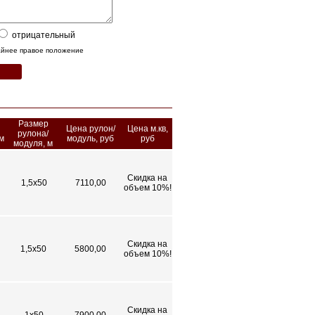
отрицательный
райнее правое положение
Размер
Цена рулон/
Цена м.кв,
рулона/
м
модуль, руб
руб
модуля, м
Скидка на
1,5x50
7110,00
объем 10%!
Скидка на
1,5х50
5800,00
объем 10%!
Скидка на