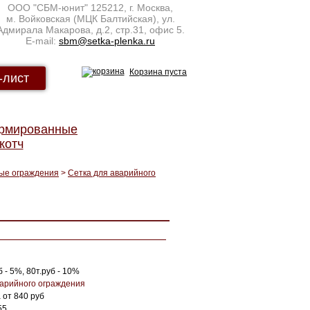
ООО "СБМ-юнит"
125212
,
г. Москва
,
м. Войковская (МЦК Балтийская), ул.
Адмирала Макарова, д.2, стр.31, офис 5.
E-mail:
sbm@setka-plenka.ru
Корзина пуста
-лист
армированные
котч
ые ограждения
>
Сетка для аварийного
 - 5%, 80т.руб - 10%
варийного ограждения
 от 840 руб
55