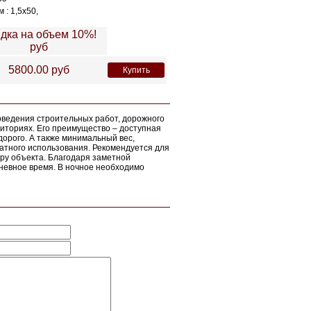
 : 1,5х50,
дка на объем 10%!
руб
5800.00
руб
Купить
роведения строительных работ, дорожного
риториях. Его преимущество – доступная
едорого. А также минимальный вес,
атного использования. Рекомендуется для
ру объекта. Благодаря заметной
дневное время. В ночное необходимо