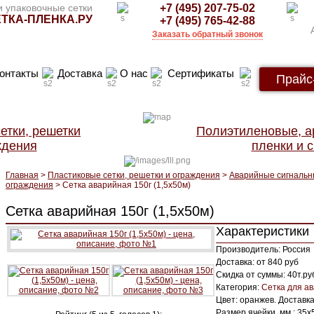
 упаковочные сетки
+7 (495) 207-75-02
ТКА-ПЛЕНКА.РУ
+7 (495) 765-42-88
Заказать обратный звонок
онтакты
Доставка
О нас
Сертификаты
Прайс
етки, решетки
Полиэтиленовые, 
ждения
пленки и с
Главная
>
Пластиковые сетки, решетки и ограждения
>
Аварийные сигнальн
ограждения
> Сетка аварийная 150г (1,5х50м)
Сетка аварийная 150г (1,5х50м)
Характеристики
Производитель: Россия
Доставка: от 840 руб
Скидка от суммы: 40т.руб
Категория:
Сетка для а
Цвет: оранжев. Доставка
Размер ячейки, мм : 35х