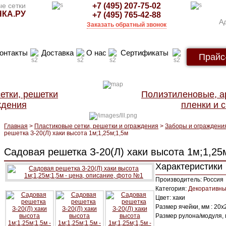
е сетки
+7 (495) 207-75-02
КА.РУ
+7 (495) 765-42-88
Ад
Заказать обратный звонок
онтакты
Доставка
О нас
Сертификаты
Прайс
етки, решетки
Полиэтиленовые, 
ждения
пленки и с
Главная
>
Пластиковые сетки, решетки и ограждения
>
Заборы и ограждени
решетка З-20(Л) хаки высота 1м;1,25м;1,5м
Садовая решетка З-20(Л) хаки высота 1м;1,25
Характеристики
Производитель: Россия
Категория:
Декоративны
Цвет: хаки
Размер ячейки, мм : 20х
Размер рулона/модуля, м