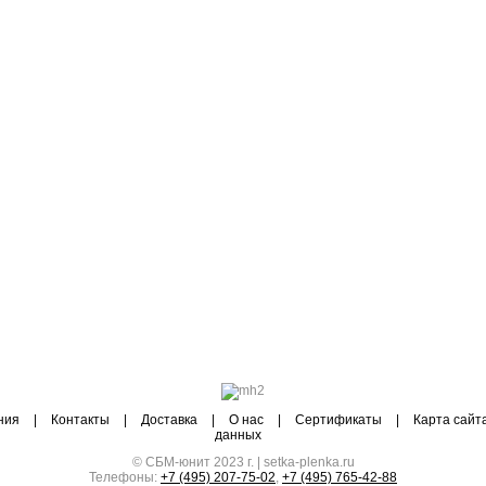
ния
|
Контакты
|
Доставка
|
О нас
|
Сертификаты
|
Карта сайт
данных
© СБМ-юнит 2023 г. | setka-plenka.ru
Телефоны:
+7 (495) 207-75-02
,
+7 (495) 765-42-88