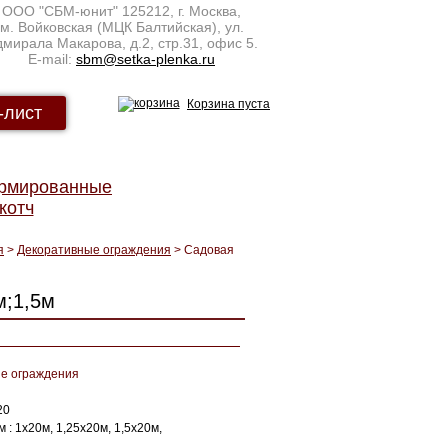
ООО "СБМ-юнит"
125212
,
г. Москва
,
м. Войковская (МЦК Балтийская), ул.
мирала Макарова, д.2, стр.31, офис 5.
E-mail:
sbm@setka-plenka.ru
Корзина пуста
-лист
армированные
котч
я
>
Декоративные ограждения
> Садовая
м;1,5м
е ограждения
20
 : 1х20м, 1,25х20м, 1,5х20м,