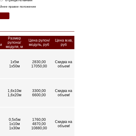
отрицательный
райнее правое положение
Размер
Цена рулон/
Цена м.кв,
рулона/
м
модуль, руб
руб
модуля, м
1х5м
2830,00
Скидка на
1х50м
17050,00
объем!
1,6х10м
3300,00
Скидка на
1,6х20м
6600,00
объем!
0,5х5м
1760,00
Скидка на
1х10м
4870,00
объем!
1х30м
10880,00