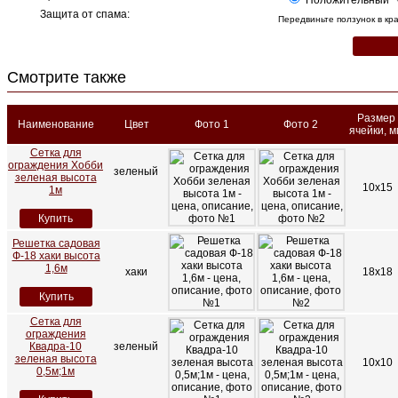
Положительный
Защита от спама:
Передвиньте ползунок в к
Смотрите также
Размер
Наименование
Цвет
Фото 1
Фото 2
ячейки, м
Сетка для
ограждения Хобби
зеленый
зеленая высота
10х15
1м
Купить
Решетка садовая
Ф-18 хаки высота
1,6м
хаки
18х18
Купить
Сетка для
ограждения
Квадра-10
зеленый
зеленая высота
10х10
0,5м;1м