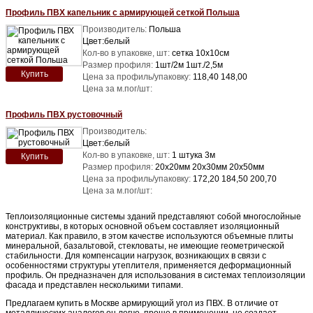
Профиль ПВХ капельник с армирующей сеткой Польша
Производитель:
Польша
Цвет:белый
Кол-во в упаковке, шт:
сетка 10х10см
Размер профиля:
1шт/2м 1шт./2,5м
Купить
Цена за профиль/упаковку:
118,40 148,00
Цена за м.пог/шт:
Профиль ПВХ рустовочный
Производитель:
Цвет:белый
Кол-во в упаковке, шт:
1 штука 3м
Купить
Размер профиля:
20х20мм 20х30мм 20х50мм
Цена за профиль/упаковку:
172,20 184,50 200,70
Цена за м.пог/шт:
Теплоизоляционные системы зданий представляют собой многослойные
конструктивы, в которых основной объем составляет изоляционный
материал. Как правило, в этом качестве используются объемные плиты
минеральной, базальтовой, стекловаты, не имеющие геометрической
стабильности. Для компенсации нагрузок, возникающих в связи с
особенностями структуры утеплителя, применяется деформационный
профиль. Он предназначен для использования в системах теплоизоляции
фасада и представлен несколькими типами.
Предлагаем купить в Москве армирующий угол из ПВХ. В отличие от