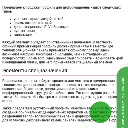
Предлагаем к продаже профиль для деформационных швов следующих
типов:
угловые с армирующей сеткой;
примыкающие с сеткой;
деформационные E, V-образные;
рустовочные;
капельники.
Каждый элемент обладает собственным назначением. В частности,
оконный примыкающий профиль должен применяться в местах, где
теплоизоляционная панель примыкает к оконному проему. Здесь
возникают нагрузки, многократно большие, чем на стандартных
поверхностях. Кроме того, здесь важно заизолировать и армировать край
изоляционной плиты, для чего применяется специальный элемент.
Элементы спецназначения
Напишите нам, мы онлайн!
В нашем каталоге вы найдете средства для монтажа и армирования
теплоизоляционных плит стандартного типа, а также специального
назначения. В частности, реализуем профиль капельник с
перфорированной структурой особого типа. Его конструкция разработана
таким образом, чтобы быстро и эффективно отводить воду с поверхности
стены.
Также предлагаем рустовочный профиль, обеспечивающий возможность
создания оригинальных декоративных эффектов на поверхности путем
разделения теплоизоляционных панелей и формирования руста – выемки
для установки декоративного камня, панелей керамогранита типа фриз.