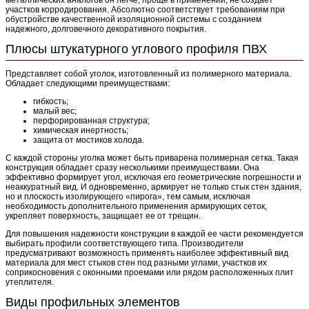
металлических аналогов он легче, проще в применении, не создает
участков корродирования. Абсолютно соответствует требованиям при
обустройстве качественной изоляционной системы с созданием
надежного, долговечного декоративного покрытия.
Плюсы штукатурного углового профиля ПВХ
Представляет собой уголок, изготовленный из полимерного материала.
Обладает следующими преимуществами:
гибкость;
малый вес;
перфорированная структура;
химическая инертность;
защита от мостиков холода.
С каждой стороны уголка может быть приварена полимерная сетка. Такая
конструкция обладает сразу несколькими преимуществами. Она
эффективно формирует угол, исключая его геометрические погрешности и
неаккуратный вид. И одновременно, армирует не только стык стен здания,
но и плоскость изолирующего «пирога», тем самым, исключая
необходимость дополнительного применения армирующих сеток,
укрепляет поверхность, защищает ее от трещин.
Для повышения надежности конструкции в каждой ее части рекомендуется
выбирать профили соответствующего типа. Производители
предусматривают возможность применять наиболее эффективный вид
материала для мест стыков стен под разными углами, участков их
соприкосновения с оконными проемами или рядом расположенных плит
утеплителя.
Виды профильных элементов