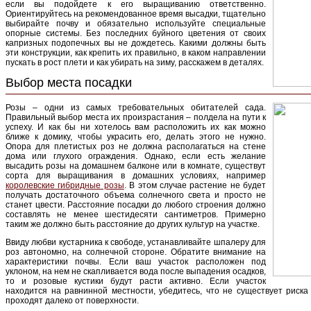
если вы подойдете к его выращиванию ответственно.
Ориентируйтесь на рекомендованное время высадки, тщательно
выбирайте почву и обязательно используйте специальные
опорные системы. Без последних буйного цветения от своих
капризных подопечных вы не дождетесь. Какими должны быть
эти конструкции, как крепить их правильно, в каком направлении
пускать в рост плети и как убирать на зиму, расскажем в деталях.
Выбор места посадки
Розы – одни из самых требовательных обитателей сада.
Правильный выбор места их произрастания – полдела на пути к
успеху. И как бы ни хотелось вам расположить их как можно
ближе к домику, чтобы украсить его, делать этого не нужно.
Опора для плетистых роз не должна располагаться на стене
дома или глухого ограждения. Однако, если есть желание
высадить розы на домашнем балконе или в комнате, существут
сорта для выращивания в домашних условиях, например
королевские гибридные розы
. В этом случае растение не будет
получать достаточного объема солнечного света и просто не
станет цвести. Расстояние посадки до любого строения должно
составлять не менее шестидесяти сантиметров. Примерно
таким же должно быть расстояние до других культур на участке.
Ввиду любви кустарника к свободе, устанавливайте шпалеру для
роз автономно, на солнечной стороне. Обратите внимание на
характеристики почвы. Если ваш участок расположен под
уклоном, на нем не скапливается вода после выпадения осадков,
то и розовые кустики будут расти активно. Если участок
находится на равнинной местности, убедитесь, что не существует риска
проходят далеко от поверхности.