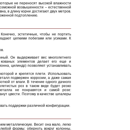
 которые не переносят высокой влажности
возможной возвышенности – естественной
вна, в длину корни достигают двух метров.
ерженной подтоплению.
 Конечно, эстетичные, чтобы не портить
ладают цепкими побегами или усиками. К
ов.
чный. Он выдерживает вес многолетнего
 кованых элементов делает его еще и
лонна, цилиндр) позволяют устанавливать
которой и крепятся плети. Использовать
еталл подвержен коррозии, а даже самая
ткой от влаги. В течение одного дачного
летистых роз в таком виде будет резко
металла не понравятся и самой розе:
анут цвести. Поэтому в качестве шпалеры
вать поддержки различной конфигурации.
чем металлическую. Весит она мало, легко
 любой формы: обернуть вокруг колонны,