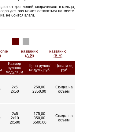
ают от креплений, сворачивают в кольца,
ера для роз может оставаться на месте.
в, не боится влаги.
огие
названию
названию
)
(А-Я)
(Я-А)
Размер
Цена рулон/
Цена м.кв,
рулона/
м
модуль, руб
руб
модуля, м
2х5
250,00
Скидка на
0
2х50
2350,00
объем!
2х5
175,00
Скидка на
0
2х10
350,00
объем!
2х500
6500,00