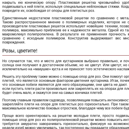
накрыть ею коническую опору. Пластиковая решетка чрезвычайно удо
подвязывать к ней плети, используя специальные нейлоновые стяжки. Когда
повредите их, освобождая от опоры для плетистых роз.
Единственным недостатком пластиковой решетки по сравнению с мета
Таково распространенное мнение о полимерных изделиях, которое не с
производители пластиковых решеток используют новейшие техники, позв
полимера, максимально приблизив ее к надежности металла. Одной из та
макромолекул полипропилена. В результате ее применения прочность 
сравнению с исходным полимером. Конструктив выдерживает вес мн
повреждения.
Розы, цветите!
Но случается так, что и место для кустарников выбрано правильно, и поч
солнца они получают в достаточном объеме, но не цветут. Или цветут, н
исключительно на «макушке» куста и не приносят того эстетического наслаж
Решить эту проблему также можно с помощью опор для роз. Они помогут ор
плетей, что является основным фактором цветения кустарника. Итак, почем
что основные побеги являются для него образующими, они цвета не дают. 
если пустить плети расти произвольно или закреплять их на опорах для пл
будет очень мало, и окажутся они на самых кончиках плетей.
Поэтому главным правилом садовода, позволяющим повысить интенсивност
закрепляйте плети на опоре для плетистых роз горизонтально. При таком
максимальное количество боковых отростков, благодаря чему все побеги буд
Проще всего ориентировать на решетке молодые плети, просто подвязы
помощью опор для роз из полипропиленовой решетки можно повысить инте
требуется аккуратно заворачивать горизонтально, фиксируя на возможн
недели изгиб можно увеличивать, так постепенно вы придадите образующ