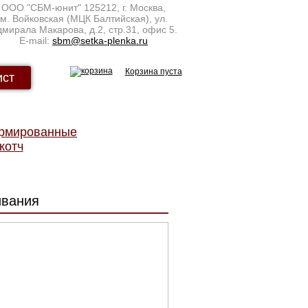
ООО "СБМ-юнит"
125212
,
г. Москва
,
м. Войковская (МЦК Балтийская), ул.
мирала Макарова, д.2, стр.31, офис 5.
E-mail:
sbm@setka-plenka.ru
Корзина пуста
ист
армированные
котч
ивания