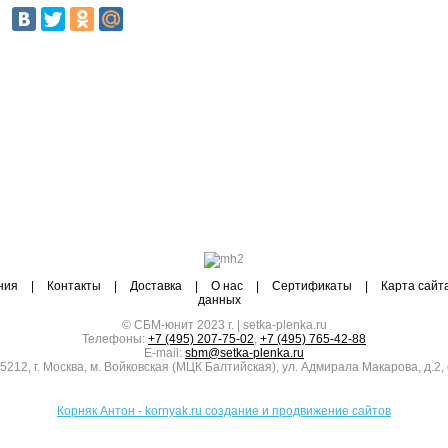
ния
|
Контакты
|
Доставка
|
О нас
|
Сертификаты
|
Карта сайт
данных
© СБМ-юнит 2023 г. | setka-plenka.ru
Телефоны:
+7 (495) 207-75-02
,
+7 (495) 765-42-88
E-mail:
sbm@setka-plenka.ru
5212
,
г. Москва
,
м. Войковская (МЦК Балтийская), ул. Адмирала Макарова, д.2, 
Корняк Антон - kornyak.ru создание и продвижение сайтов