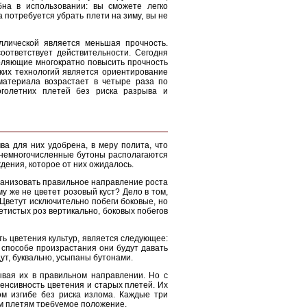
бна в использовании: вы сможете легко
 потребуется убрать плети на зиму, вы не
ллической является меньшая прочность.
оответствует действительности. Сегодня
оляющие многократно повысить прочность
ких технологий является ориентирование
материала возрастает в четыре раза по
оголетних плетей без риска разрыва и
ва для них удобрена, в меру полита, что
о немногочисленные бутоны располагаются
дения, которое от них ожидалось.
ганизовать правильное направление роста
у же не цветет розовый куст? Дело в том,
Цветут исключительно побеги боковые, но
етистых роз вертикально, боковых побегов
ь цветения культур, является следующее:
 способе произрастания они будут давать
ут, буквально, усыпаны бутонами.
вая их в правильном направлении. Но с
нсивность цветения и старых плетей. Их
ом изгибе без риска излома. Каждые три
им плетям требуемое положение.