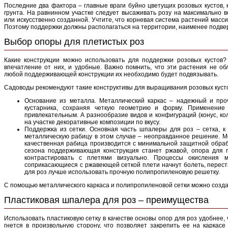
Последние два фактора – главные враги буйно цветущих розовых кустов,
грунта. На равнинном участке следует высаживать розу на максимально 
или искусственно созданной. Учтите, что корневая система растений масси
Поэтому поддержки должны располагаться на территории, наименее подв
Выбор опоры для плетистых роз
Какие конструкции можно использовать для поддержки розовых кустов?
впечатление от них, и удобные. Важно помнить, что эти растения не об
любой поддерживающей конструкции их необходимо будет подвязывать.
Садоводы рекомендуют такие конструктивы для выращивания розовых куст
Основание из металла. Металлический каркас – надежный и про
кустарника, сохраняя четкую геометрию и форму. Применение
привлекательным. А разнообразие видов и конфигураций (конус, ко
на участке декоративные композиции по вкусу.
Поддержка из сетки. Основная часть шпалеры для роз – сетка, к 
металлическую рабицу в этом случае – неоправданное решение. М
качественная рабица производится с минимальной защитной обрабо
сезона поддерживающая конструкция станет ржавой, опора для п
контрастировать с плетями визуально. Процессы окисления 
соприкасающиеся с ржавеющей сеткой плети начнут болеть, перест
для роз лучше использовать прочную полипропиленовую решетку.
С помощью металлического каркаса и полипропиленовой сетки можно созда
Пластиковая шпалера для роз – преимущества
Использовать пластиковую сетку в качестве основы опор для роз удобнее, 
гнется в произвольную сторону, что позволяет закрепить ее на каркасе