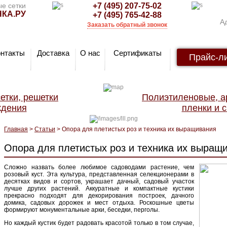
е сетки
+7 (495) 207-75-02
КА.РУ
+7 (495) 765-42-88
Ад
Заказать обратный звонок
онтакты
Доставка
О нас
Сертификаты
Прайс-л
етки, решетки
Полиэтиленовые, 
ждения
пленки и с
Главная
>
Статьи
> Опора для плетистых роз и техника их выращивания
Опора для плетистых роз и техника их выращ
Сложно назвать более любимое садоводами растение, чем
розовый куст. Эта культура, представленная селекционерами в
десятках видов и сортов, украшает дачный, садовый участок
лучше других растений. Аккуратные и компактные кустики
прекрасно подходят для декорирования построек, дачного
домика, садовых дорожек и мест отдыха. Роскошные цветы
формируют монументальные арки, беседки, перголы.
Но каждый кустик будет радовать красотой только в том случае,