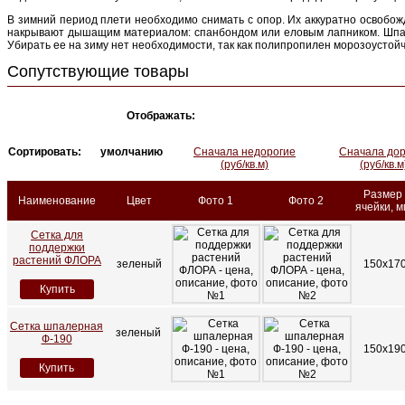
В зимний период плети необходимо снимать с опор. Их аккуратно освобожд
накрывают дышащим материалом: спанбондом или еловым лапником. Шпал
Убирать ее на зиму нет необходимости, так как полипропилен морозоустойчи
Сопутствующие товары
Отображать:
Сортировать:
умолчанию
Сначала недорогие
Сначала дор
(руб/кв.м)
(руб/кв.м
Размер
Наименование
Цвет
Фото 1
Фото 2
ячейки, м
Сетка для
поддержки
растений ФЛОРА
зеленый
150х17
Купить
Сетка шпалерная
зеленый
Ф-190
150х19
Купить