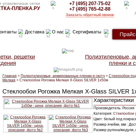
 упаковочные сетки
+7 (495) 207-75-02
ТКА-ПЛЕНКА.РУ
+7 (495) 765-42-88
Заказать обратный звонок
онтакты
Доставка
О нас
Сертификаты
Прайс
етки, решетки
Полиэтиленовые, 
ждения
пленки и с
Главная
>
Полиэтиленовые, армированные пленки и скотч
>
Стеклообои под
Мелкая
> Стеклообои Рогожка Мелкая X-Glass SILVER 1х50м
Стеклообои Рогожка Мелкая X-Glass SILVER 1
Характеристики
Производитель: Россия
Категория:
Стеклообои 
Цвет: белый под покрас
Размер ячейки, мм : Дос
Размер рулона/модуля, м