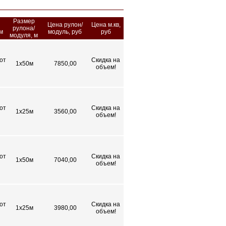
Размер
Цена рулон/
Цена м.кв,
рулона/
м
модуль, руб
руб
модуля, м
от
Скидка на
1х50м
7850,00
объем!
от
Скидка на
1х25м
3560,00
объем!
от
Скидка на
1х50м
7040,00
объем!
от
Скидка на
1х25м
3980,00
объем!