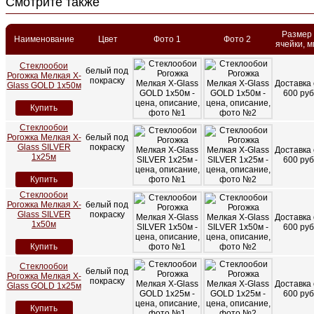
Смотрите также
Размер
Наименование
Цвет
Фото 1
Фото 2
ячейки, м
Стеклообои
белый под
Рогожка Мелкая X-
покраску
Доставка 
Glass GOLD 1х50м
600 руб
Купить
Стеклообои
Рогожка Мелкая X-
белый под
Glass SILVER
покраску
Доставка 
1х25м
600 руб
Купить
Стеклообои
Рогожка Мелкая X-
белый под
Glass SILVER
покраску
Доставка 
1х50м
600 руб
Купить
Стеклообои
белый под
Рогожка Мелкая X-
покраску
Доставка 
Glass GOLD 1х25м
600 руб
Купить