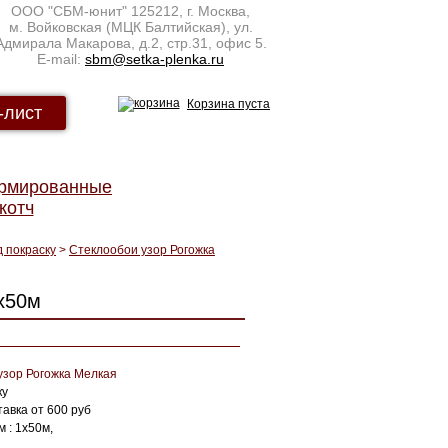
ООО "СБМ-юнит"
125212
,
г. Москва
,
м. Войковская (МЦК Балтийская), ул.
Адмирала Макарова, д.2, стр.31, офис 5.
E-mail:
sbm@setka-plenka.ru
Корзина пуста
-лист
армированные
котч
 покраску
>
Стеклообои узор Рогожка
х50м
узор Рогожка Мелкая
ку
тавка от 600 руб
 : 1х50м,