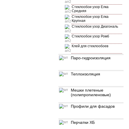
Стеклообои узор Елка
Средняя
Стеклообои узор Елка
Крупная
Стеклообои узор Диагональ
Стеклообои узор Ромб
Клей для стеклообоев
Паро-гидроизоляция
Теплоизоляция
Мешки плетеные
(полипропиленовые)
Профили для фасадов
Перчатки ХБ