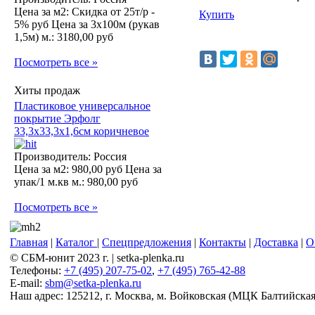
Цена за м2:
Скидка от 25т/р -
Купить
5% руб
Цена за 3х100м (рукав
1,5м) м.:
3180,00 руб
Посмотреть все »
Хиты продаж
Пластиковое универсальное
покрытие Эрфолг
33,3х33,3х1,6см коричневое
Производитель: Россия
Цена за м2:
980,00 руб
Цена за
упак/1 м.кв м.:
980,00 руб
Посмотреть все »
Главная
|
Каталог
|
Спецпредложения
|
Контакты
|
Доставка
|
О
© СБМ-юнит 2023 г. | setka-plenka.ru
Телефоны:
+7 (495) 207-75-02
,
+7 (495) 765-42-88
E-mail:
sbm@setka-plenka.ru
Наш адрес:
125212
,
г. Москва
,
м. Войковская (МЦК Балтийская),