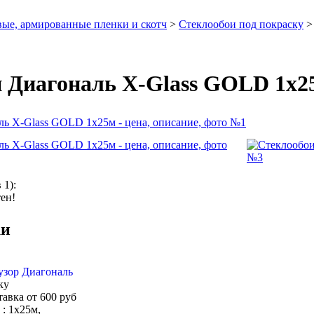
ые, армированные пленки и скотч
>
Стеклообои под покраску
 Диагональ X-Glass GOLD 1х2
в
1
):
ен!
ки
узор Диагональ
ку
тавка от 600 руб
 : 1х25м,