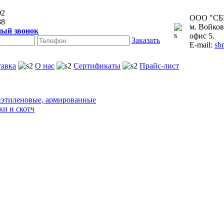
02
ООО "СБ
88
м. Войков
ный звонок
офис 5.
Заказать
E-mail:
sb
тавка
О нас
Сертификаты
Прайс-лист
этиленовые, армированные
ки и скотч