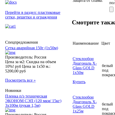
Защита от спама:
по
Перейти в раздел: пластиковые
сетки, решетки и ограждения
Смотрите такж
Спецпредложения
Наименование
Цвет
Сетка аварийная 150г (1х50м)
Производитель: Россия
Стеклообои
Цена за м2:
Скидка на объем
Диагональ X-
белый
10%! руб
Цена за 1х50 м.:
Glass GOLD
под
5200,00 руб
1х50м
покрас
Посмотреть все »
Купить
Новинки
Пленка п/э техническая
Стеклообои
ЭКОНОМ СЭП (120 мкм/ 15кг)
Диагональ X-
белый
3х100м (рукав 1,5м)
Glass GOLD
под
1х25м
покрас
Производитель: Россия