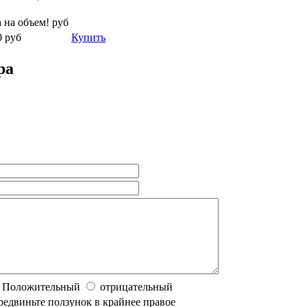
 на объем!
руб
0
руб
Купить
ра
Положительный
отрицательный
редвиньте ползунок в крайнее правое