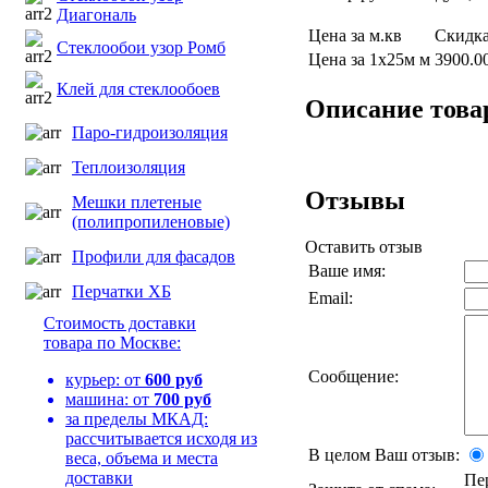
Диагональ
Цена за м.кв
Скидка
Стеклообои узор Ромб
Цена за 1х25м м
3900.0
Клей для стеклообоев
Описание това
Паро-гидроизоляция
Теплоизоляция
Отзывы
Мешки плетеные
(полипропиленовые)
Оставить отзыв
Профили для фасадов
Ваше имя:
Перчатки ХБ
Email:
Стоимость доставки
товара по Москве:
Сообщение:
курьер: от
600 руб
машина: от
700 руб
за пределы МКАД:
рассчитывается исходя из
В целом Ваш отзыв:
веса, объема и места
доставки
Пе