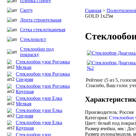
Пленка стрейч
Скотч
Главная
>
Полиэтиленов
GOLD 1х25м
Лента строительная
Сетка стеклотканевая
Стеклообои
Стеклохолст
Стеклообои под
покраску
Стеклообои узор Рогожка
Мелкая
Стеклообои узор Рогожка
Средняя
Рейтинг (
5
из
5
, голосо
Спасибо, Ваш голос учт
Стеклообои узор Рогожка
Крупная
Характеристи
Стеклообои узор Елка
Мелкая
Стеклообои узор Елка
Производитель: Россия
Средняя
Категория:
Стеклообои 
Стеклообои узор Елка
Цвет: белый под покрас
Крупная
Размер ячейки, мм : Дос
Размер рулона/модуля, м
Стеклообои узор