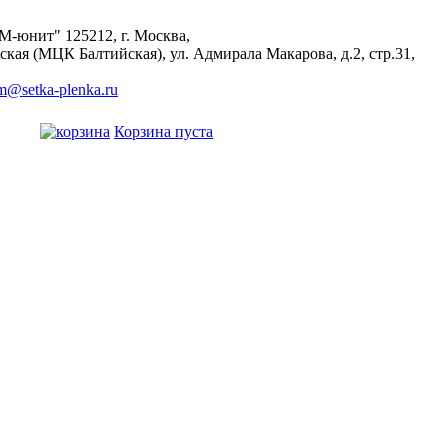
М-юнит"
125212
,
г. Москва
,
ская (МЦК Балтийская), ул. Адмирала Макарова, д.2, стр.31,
m@setka-plenka.ru
Корзина пуста