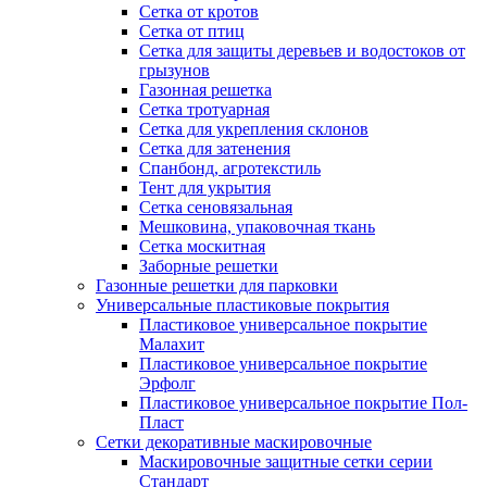
Сетка от кротов
Сетка от птиц
Сетка для защиты деревьев и водостоков от
грызунов
Газонная решетка
Сетка тротуарная
Сетка для укрепления склонов
Сетка для затенения
Спанбонд, агротекстиль
Тент для укрытия
Сетка сеновязальная
Мешковина, упаковочная ткань
Сетка москитная
Заборные решетки
Газонные решетки для парковки
Универсальные пластиковые покрытия
Пластиковое универсальное покрытие
Малахит
Пластиковое универсальное покрытие
Эрфолг
Пластиковое универсальное покрытие Пол-
Пласт
Сетки декоративные маскировочные
Маскировочные защитные сетки серии
Стандарт