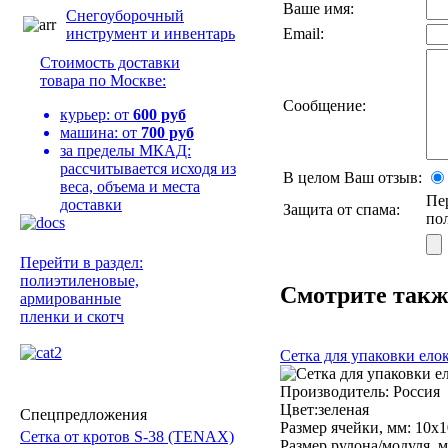
Ваше имя:
Снегоуборочный
инструмент и инвентарь
Email:
Стоимость доставки
товара по Москве:
Сообщение:
курьер: от
600 руб
машина: от
700 руб
за пределы МКАД:
рассчитывается исходя из
В целом Ваш отзыв:
веса, объема и места
Пе
доставки
Защита от спама:
по
Перейти в раздел:
полиэтиленовые,
Смотрите такж
армированные
пленки и скотч
Сетка для упаковки елок
Производитель:
Россия
Цвет:зеленая
Спецпредложения
Размер ячейки, мм:
10х1
Сетка от кротов S-38 (TENAX)
Размер рулона/модуля, м