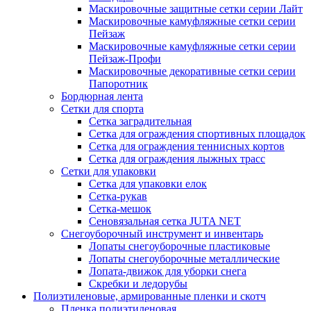
Маскировочные защитные сетки серии Лайт
Маскировочные камуфляжные сетки серии
Пейзаж
Маскировочные камуфляжные сетки серии
Пейзаж-Профи
Маскировочные декоративные сетки серии
Папоротник
Бордюрная лента
Сетки для спорта
Сетка заградительная
Сетка для ограждения спортивных площадок
Сетка для ограждения теннисных кортов
Сетка для ограждения лыжных трасс
Сетки для упаковки
Сетка для упаковки елок
Сетка-рукав
Сетка-мешок
Сеновязальная сетка JUTA NET
Снегоуборочный инструмент и инвентарь
Лопаты снегоуборочные пластиковые
Лопаты снегоуборочные металлические
Лопата-движок для уборки снега
Скребки и ледорубы
Полиэтиленовые, армированные пленки и скотч
Пленка полиэтиленовая