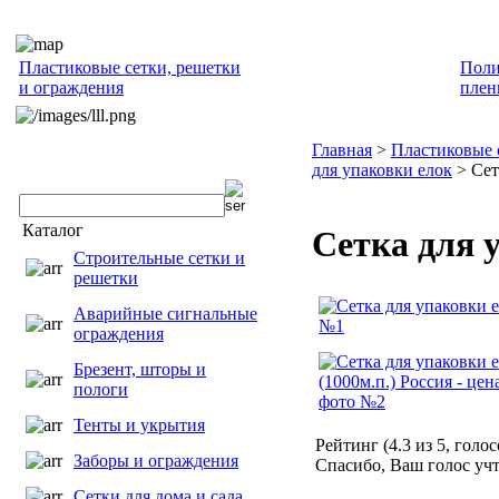
Пластиковые сетки, решетки
Поли
и ограждения
плен
Главная
>
Пластиковые 
для упаковки елок
> Сет
Каталог
Сетка для 
Строительные сетки и
решетки
Аварийные сигнальные
ограждения
Брезент, шторы и
пологи
Тенты и укрытия
Рейтинг (
4.3
из
5
, голо
Заборы и ограждения
Спасибо, Ваш голос учт
Сетки для дома и сада