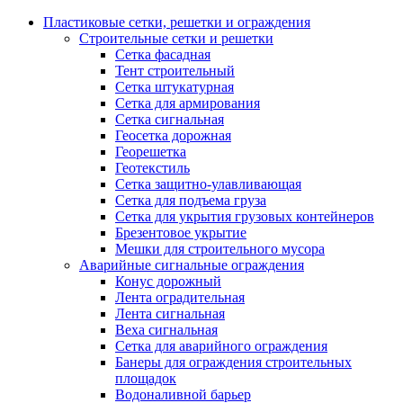
Пластиковые сетки, решетки и ограждения
Строительные сетки и решетки
Сетка фасадная
Тент строительный
Сетка штукатурная
Сетка для армирования
Сетка сигнальная
Геосетка дорожная
Георешетка
Геотекстиль
Сетка защитно-улавливающая
Сетка для подъема груза
Сетка для укрытия грузовых контейнеров
Брезентовое укрытие
Мешки для строительного мусора
Аварийные сигнальные ограждения
Конус дорожный
Лента оградительная
Лента сигнальная
Веха сигнальная
Сетка для аварийного ограждения
Банеры для ограждения строительных
площадок
Водоналивной барьер