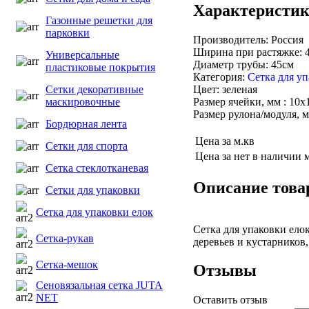
Характеристи
Газонные решетки для
парковки
Производитель: Россия
Ширина при растяжке: 
Универсальные
Диаметр трубы: 45см
пластиковые покрытия
Категория:
Сетка для уп
Цвет: зеленая
Сетки декоративные
Размер ячейки, мм : 10х
маскировочные
Размер рулона/модуля, м
Бордюрная лента
Цена за м.кв
Сетки для спорта
Цена за нет в наличии 
Сетка стеклотканевая
Описание това
Сетки для упаковки
Сетка для упаковки елок
Сетка для упаковки ело
Сетка-рукав
деревьев и кустарников,
Сетка-мешок
Отзывы
Сеновязальная сетка JUTA
NET
Оставить отзыв