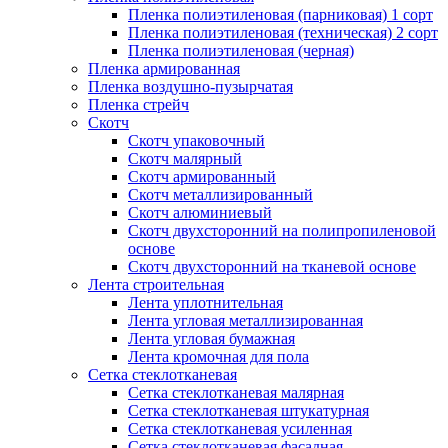
Пленка полиэтиленовая (парниковая) 1 сорт
Пленка полиэтиленовая (техническая) 2 сорт
Пленка полиэтиленовая (черная)
Пленка армированная
Пленка воздушно-пузырчатая
Пленка стрейч
Скотч
Скотч упаковочный
Скотч малярный
Скотч армированный
Скотч металлизированный
Скотч алюминиевый
Скотч двухсторонний на полипропиленовой
основе
Скотч двухсторонний на тканевой основе
Лента строительная
Лента уплотнительная
Лента угловая металлизированная
Лента угловая бумажная
Лента кромочная для пола
Сетка стеклотканевая
Сетка стеклотканевая малярная
Сетка стеклотканевая штукатурная
Сетка стеклотканевая усиленная
Сетка стеклотканевая фасадная