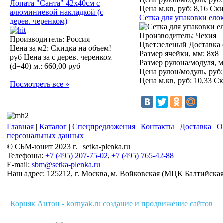
Лопата "Санта" 42х40см с
Цена м.кв, руб:
8,16 Ски
алюминиевой накладкой (с
Сетка для упаковки елок
дерев. черенком)
Производитель:
Чехия
Производитель: Россия
Цвет:зеленый Доставка 
Цена за м2:
Скидка на объем!
Размер ячейки, мм:
8х8
руб
Цена за с дерев. черенком
Размер рулона/модуля, м
(d=40) м.:
660,00 руб
Цена рулон/модуль, руб:
Цена м.кв, руб:
10,33 Ск
Посмотреть все »
Главная
|
Каталог
|
Спецпредложения
|
Контакты
|
Доставка
|
О
персональных данных
© СБМ-юнит 2023 г. | setka-plenka.ru
Телефоны:
+7 (495) 207-75-02
,
+7 (495) 765-42-88
E-mail:
sbm@setka-plenka.ru
Наш адрес:
125212
,
г. Москва
,
м. Войковская (МЦК Балтийская),
Корняк Антон - kornyak.ru создание и продвижение сайтов