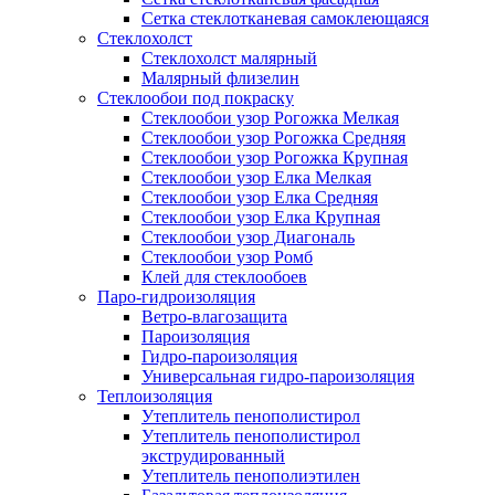
Сетка стеклотканевая самоклеющаяся
Стеклохолст
Стеклохолст малярный
Малярный флизелин
Стеклообои под покраску
Стеклообои узор Рогожка Мелкая
Стеклообои узор Рогожка Средняя
Стеклообои узор Рогожка Крупная
Стеклообои узор Елка Мелкая
Стеклообои узор Елка Средняя
Стеклообои узор Елка Крупная
Стеклообои узор Диагональ
Стеклообои узор Ромб
Клей для стеклообоев
Паро-гидроизоляция
Ветро-влагозащита
Пароизоляция
Гидро-пароизоляция
Универсальная гидро-пароизоляция
Теплоизоляция
Утеплитель пенополистирол
Утеплитель пенополистирол
экструдированный
Утеплитель пенополиэтилен