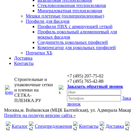
Базальтовая теплоизоляция
Стекловолоконная теплоизоляция
Минераловатная теплоизоляция
Мешки плетеные (полипропиленовые)
Профили для фасадов
Профили ПВХ с армирующей сеткой
Профиль цокольный алюминиевый для
мокрых фасадов
Соединитель цокольных профилей
Компенсатор для цокольных профилей
Перчатки ХБ
Доставка
Контакты
+7 (495) 207-75-02
Строительные и
+7 (495) 765-42-88
упаковочные сетки
Заказать обратный звонок
и пленки на
СЕТКА-
Зака
ПЛЕНКА.РУ
звонок
Москва,м. Войковская (МЦК Балтийская), ул. Адмирала Макаров
Перейти на полную версию сайта »
Каталог
Спецпредложения
Контакты
Доставка