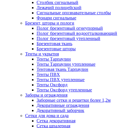
Столбик сигнальный
Лежачий полицейский
Сигнальные опознавательные столбы
Фонари сигнальные
Брезент, шторы и пологи
Полог брезентовый огнеупорный
Полог брезентовый водоотталкивающий
Полог брезентовый утепленный
Брезентовая ткань
Брезентовые шторы
Тенты и укрытия
Тенты Тарпаулин
Тенты Тарпаулин утепленные
Тентовая ткань Тарпаулин
Тенты ПВХ
Тенты ПВХ утепленные
Тенты Оксфорд
Тенты Оксфорд утепленные
Заборы и ограждения
Заборные сетки и решетки более 1,2м
Декоративные ограждения
Декоративный заборчик
Сетки для дома и сада
Сетка декоративная
Сетка шпалерная