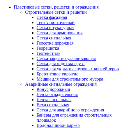
Пластиковые сетки, решетки и ограждения
Строительные сетки и решетки
Сетка фасадная
Тент строительный
Сетка штукатурная
Сетка для армирования
Сетка сигнальная
Геосетка дорожная
Георешетка
Геотекстиль
Сетка защитно-улавливающая
Сетка для подъема груза
Сетка для укрытия грузовых контейнеров
Брезентовое укрытие
Мешки для строительного мусора
Аварийные сигнальные ограждения
Конус дорожный
Лента оградительная
Лента сигнальная
Веха сигнальная
Сетка для аварийного ограждения
Банеры для ограждения строительных
площадок
Водоналивной барьер