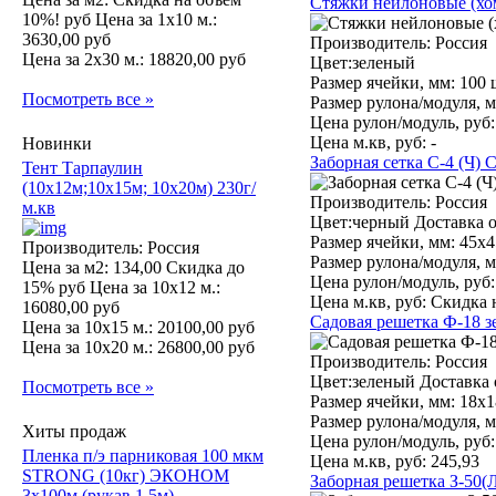
Стяжки нейлоновые (хом
10%! руб
Цена за 1х10 м.:
3630,00 руб
Производитель:
Россия
Цена за 2х30 м.:
18820,00 руб
Цвет:зеленый
Размер ячейки, мм:
100 
Посмотреть все »
Размер рулона/модуля, м
Цена рулон/модуль, руб:
Цена м.кв, руб:
-
Новинки
Заборная сетка С-4 (Ч) 
Тент Тарпаулин
(10х12м;10х15м; 10х20м) 230г/
Производитель:
Россия
м.кв
Цвет:черный Доставка о
Размер ячейки, мм:
45х4
Производитель: Россия
Размер рулона/модуля, м
Цена за м2:
134,00 Скидка до
Цена рулон/модуль, руб:
15% руб
Цена за 10х12 м.:
Цена м.кв, руб:
Скидка 
16080,00 руб
Садовая решетка Ф-18 з
Цена за 10х15 м.:
20100,00 руб
Цена за 10х20 м.:
26800,00 руб
Производитель:
Россия
Цвет:зеленый Доставка 
Посмотреть все »
Размер ячейки, мм:
18х1
Размер рулона/модуля, м
Хиты продаж
Цена рулон/модуль, руб:
Пленка п/э парниковая 100 мкм
Цена м.кв, руб:
245,93
STRONG (10кг) ЭКОНОМ
Заборная решетка З-50(
3х100м (рукав 1,5м)