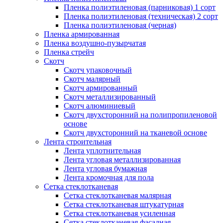
Пленка полиэтиленовая (парниковая) 1 сорт
Пленка полиэтиленовая (техническая) 2 сорт
Пленка полиэтиленовая (черная)
Пленка армированная
Пленка воздушно-пузырчатая
Пленка стрейч
Скотч
Скотч упаковочный
Скотч малярный
Скотч армированный
Скотч металлизированный
Скотч алюминиевый
Скотч двухсторонний на полипропиленовой
основе
Скотч двухсторонний на тканевой основе
Лента строительная
Лента уплотнительная
Лента угловая металлизированная
Лента угловая бумажная
Лента кромочная для пола
Сетка стеклотканевая
Сетка стеклотканевая малярная
Сетка стеклотканевая штукатурная
Сетка стеклотканевая усиленная
Сетка стеклотканевая фасадная