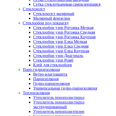
Сетка стеклотканевая самоклеющаяся
Стеклохолст
Стеклохолст малярный
Малярный флизелин
Стеклообои под покраску
Стеклообои узор Рогожка Мелкая
Стеклообои узор Рогожка Средняя
Стеклообои узор Рогожка Крупная
Стеклообои узор Елка Мелкая
Стеклообои узор Елка Средняя
Стеклообои узор Елка Крупная
Стеклообои узор Диагональ
Стеклообои узор Ромб
Клей для стеклообоев
Паро-гидроизоляция
Ветро-влагозащита
Пароизоляция
Гидро-пароизоляция
Универсальная гидро-пароизоляция
Теплоизоляция
Утеплитель пенополистирол
Утеплитель пенополистирол
экструдированный
Утеплитель пенополиэтилен