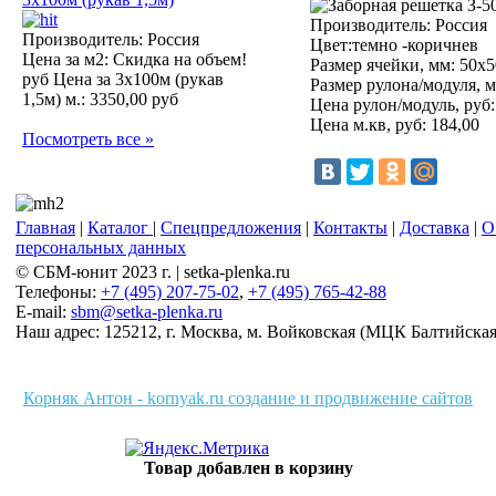
Производитель:
Россия
Производитель: Россия
Цвет:темно -коричнев
Цена за м2:
Скидка на объем!
Размер ячейки, мм:
50x5
руб
Цена за 3х100м (рукав
Размер рулона/модуля, м
1,5м) м.:
3350,00 руб
Цена рулон/модуль, руб:
Цена м.кв, руб:
184,00
Посмотреть все »
Главная
|
Каталог
|
Спецпредложения
|
Контакты
|
Доставка
|
О
персональных данных
© СБМ-юнит 2023 г. | setka-plenka.ru
Телефоны:
+7 (495) 207-75-02
,
+7 (495) 765-42-88
E-mail:
sbm@setka-plenka.ru
Наш адрес:
125212
,
г. Москва
,
м. Войковская (МЦК Балтийская),
Корняк Антон - kornyak.ru создание и продвижение сайтов
Товар добавлен в корзину