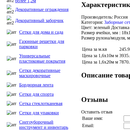
более 1,2м
Характеристи
Декоративные ограждения
Производитель: Россия
Декоративный заборчик
Категория:
Заборные сет
Цвет: зеленый Доставка 
Сетки для дома и сада
Размер ячейки, мм : 18х
Размер рулона/модуля, м 
Газонные решетки для
парковки
Цена за м.кв
245.9
Цена за 1,6x10м м
3935
Универсальные
пластиковые покрытия
Цена за 1,6x20м м
7870
Сетки декоративные
Описание това
маскировочные
Бордюрная лента
Сетки для спорта
Отзывы
Сетка стеклотканевая
Оставить отзыв
Сетки для упаковки
Ваше имя:
Снегоуборочный
Email:
инструмент и инвентарь