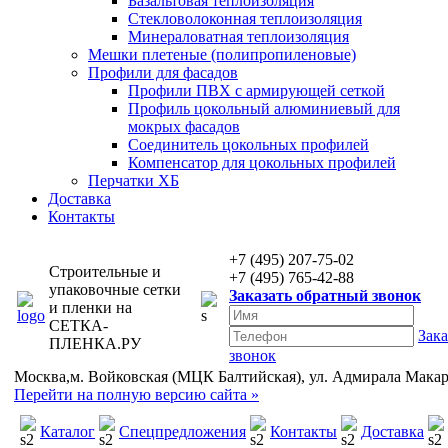
Базальтовая теплоизоляция
Стекловолоконная теплоизоляция
Минераловатная теплоизоляция
Мешки плетеные (полипропиленовые)
Профили для фасадов
Профили ПВХ с армирующей сеткой
Профиль цокольный алюминиевый для
мокрых фасадов
Соединитель цокольных профилей
Компенсатор для цокольных профилей
Перчатки ХБ
Доставка
Контакты
+7 (495) 207-75-02
Строительные и
+7 (495) 765-42-88
упаковочные сетки
Заказать обратный звонок
и пленки на
СЕТКА-
Зака
ПЛЕНКА.РУ
звонок
Москва,м. Войковская (МЦК Балтийская), ул. Адмирала Макаров
Перейти на полную версию сайта »
Каталог
Спецпредложения
Контакты
Доставка