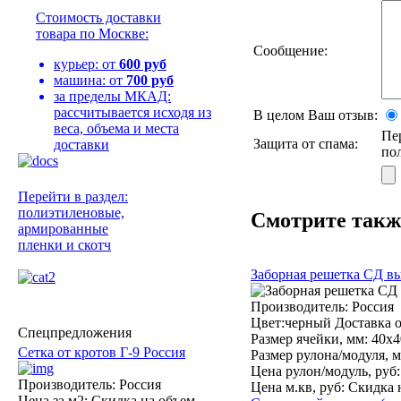
Стоимость доставки
товара по Москве:
Сообщение:
курьер: от
600 руб
машина: от
700 руб
за пределы МКАД:
рассчитывается исходя из
В целом Ваш отзыв:
веса, объема и места
Пе
Защита от спама:
доставки
по
Перейти в раздел:
полиэтиленовые,
Смотрите такж
армированные
пленки и скотч
Заборная решетка CД вы
Производитель:
Россия
Цвет:черный Доставка о
Спецпредложения
Размер ячейки, мм:
40х4
Сетка от кротов Г-9 Россия
Размер рулона/модуля, м
Цена рулон/модуль, руб:
Производитель: Россия
Цена м.кв, руб:
Скидка 
Цена за м2:
Скидка на объем