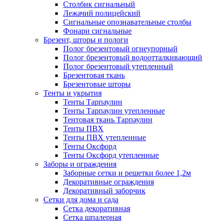
Столбик сигнальный
Лежачий полицейский
Сигнальные опознавательные столбы
Фонари сигнальные
Брезент, шторы и пологи
Полог брезентовый огнеупорный
Полог брезентовый водоотталкивающий
Полог брезентовый утепленный
Брезентовая ткань
Брезентовые шторы
Тенты и укрытия
Тенты Тарпаулин
Тенты Тарпаулин утепленные
Тентовая ткань Тарпаулин
Тенты ПВХ
Тенты ПВХ утепленные
Тенты Оксфорд
Тенты Оксфорд утепленные
Заборы и ограждения
Заборные сетки и решетки более 1,2м
Декоративные ограждения
Декоративный заборчик
Сетки для дома и сада
Сетка декоративная
Сетка шпалерная