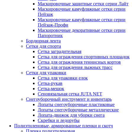
Маскировочные защитные сетки серии Лайт
Маскировочные камуфляжные сетки серии
Пейзаж
Маскировочные камуфляжные сетки серии
Пейзаж-Профи
Маскировочные декоративные сетки серии
Папоротник
Бордюрная лента
Сетки для спорта
Сетка заградительная
Сетка для ограждения спортивных площадок
Сетка для ограждения теннисных кортов
Сетка для ограждения лыжных трасс
Сетки для упаковки
Сетка для упаковки елок
Сетка-рукав
Сетка-мешок
Сеновязальная сетка JUTA NET
Снегоуборочный инструмент и инвентарь
Лопаты снегоуборочные пластиковые
Лопаты снегоуборочные металлические
Лопата-движок для уборки снега
Скребки и ледорубы
Полиэтиленовые, армированные пленки и скотч
Пленка полиэтиленовая