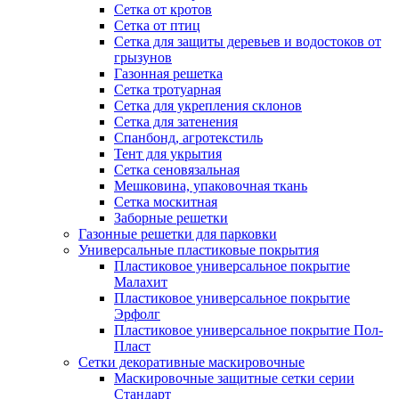
Сетка от кротов
Сетка от птиц
Сетка для защиты деревьев и водостоков от
грызунов
Газонная решетка
Сетка тротуарная
Сетка для укрепления склонов
Сетка для затенения
Спанбонд, агротекстиль
Тент для укрытия
Сетка сеновязальная
Мешковина, упаковочная ткань
Сетка москитная
Заборные решетки
Газонные решетки для парковки
Универсальные пластиковые покрытия
Пластиковое универсальное покрытие
Малахит
Пластиковое универсальное покрытие
Эрфолг
Пластиковое универсальное покрытие Пол-
Пласт
Сетки декоративные маскировочные
Маскировочные защитные сетки серии
Стандарт