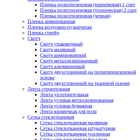
Пленка полиэтиленовая (парниковая) 1 сорт
Пленка полиэтиленовая (техническая) 2 сорт
Пленка полиэтиленовая (черная)
Пленка армированная
Пленка воздушно-пузырчатая
Пленка стрейч
Скотч
Скотч упаковочный
Скотч малярный
Скотч армированный
Скотч металлизированный
Скотч алюминиевый
Скотч двухсторонний на полипропиленовой
основе
Скотч двухсторонний на тканевой основе
Лента строительная
Лента уплотнительная
Лента угловая металлизированная
Лента угловая бумажная
Лента кромочная для пола
Сетка стеклотканевая
Сетка стеклотканевая малярная
Сетка стеклотканевая штукатурная
Сетка стеклотканевая усиленная
Сетка стеклотканевая фасадная