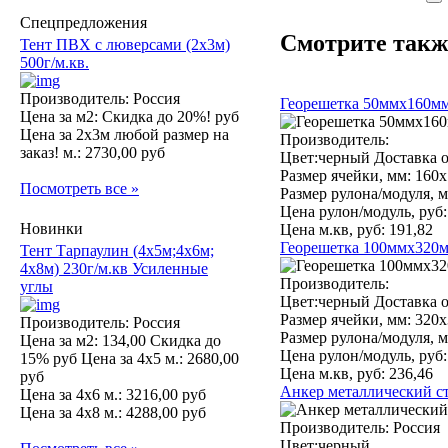
Спецпредложения
Смотрите такж
Тент ПВХ с люверсами (2х3м)
500г/м.кв.
Производитель: Россия
Георешетка 50ммх160ммх
Цена за м2:
Скидка до 20%! руб
Цена за 2х3м любой размер на
Производитель:
заказ! м.:
2730,00 руб
Цвет:черный Доставка о
Размер ячейки, мм:
160х
Посмотреть все »
Размер рулона/модуля, м
Цена рулон/модуль, руб:
Новинки
Цена м.кв, руб:
191,82
Георешетка 100ммх320м
Тент Тарпаулин (4х5м;4х6м;
4х8м) 230г/м.кв Усиленные
Производитель:
углы
Цвет:черный Доставка о
Размер ячейки, мм:
320х
Производитель: Россия
Размер рулона/модуля, м
Цена за м2:
134,00 Скидка до
Цена рулон/модуль, руб:
15% руб
Цена за 4х5 м.:
2680,00
Цена м.кв, руб:
236,46
руб
Анкер металлический 
Цена за 4х6 м.:
3216,00 руб
Цена за 4х8 м.:
4288,00 руб
Производитель:
Россия
Цвет:черный