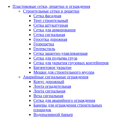
Пластиковые сетки, решетки и ограждения
Строительные сетки и решетки
Сетка фасадная
Тент строительный
Сетка штукатурная
Сетка для армирования
Сетка сигнальная
Геосетка дорожная
Георешетка
Геотекстиль
Сетка защитно-улавливающая
Сетка для подъема груза
Сетка для укрытия грузовых контейнеров
Брезентовое укрытие
Мешки для строительного мусора
Аварийные сигнальные ограждения
Конус дорожный
Лента оградительная
Лента сигнальная
Веха сигнальная
Сетка для аварийного ограждения
Банеры для ограждения строительных
площадок
Водоналивной барьер