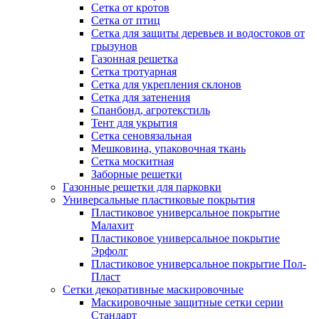
Сетка от кротов
Сетка от птиц
Сетка для защиты деревьев и водостоков от
грызунов
Газонная решетка
Сетка тротуарная
Сетка для укрепления склонов
Сетка для затенения
Спанбонд, агротекстиль
Тент для укрытия
Сетка сеновязальная
Мешковина, упаковочная ткань
Сетка москитная
Заборные решетки
Газонные решетки для парковки
Универсальные пластиковые покрытия
Пластиковое универсальное покрытие
Малахит
Пластиковое универсальное покрытие
Эрфолг
Пластиковое универсальное покрытие Пол-
Пласт
Сетки декоративные маскировочные
Маскировочные защитные сетки серии
Стандарт