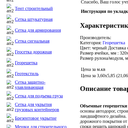
Спасибо, Ваш голос учт
Тент строительный
Инструкция по укладк
Сетка штукатурная
Характеристи
Сетка для армирования
Производитель:
Сетка сигнальная
Категория:
Георешетка
Цвет: черный Доставка 
Геосетка дорожная
Размер ячейки, мм : 320
Размер рулона/модуля, м 
Георешетка
Цена за м.кв
Геотекстиль
Цена за 3,60х5,85 (21,06
Сетка защитно-
Описание това
улавливающая
Сетка для подъема груза
Сетка для укрытия
Объемные георешетки
грузовых контейнеров
основы автодорог, стро
ландшафтного дизайна.
Брезентовое укрытие
дорожного покрытия от 
сроки решить широкий с
Мешки для строительного