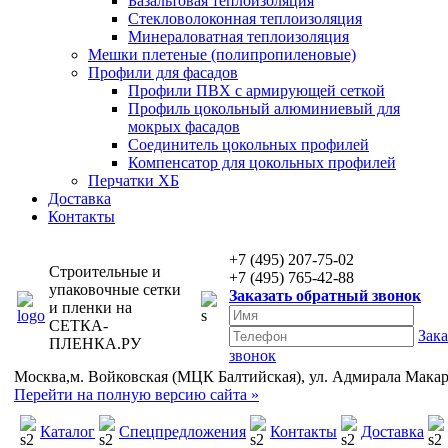
Базальтовая теплоизоляция
Стекловолоконная теплоизоляция
Минераловатная теплоизоляция
Мешки плетеные (полипропиленовые)
Профили для фасадов
Профили ПВХ с армирующей сеткой
Профиль цокольный алюминиевый для
мокрых фасадов
Соединитель цокольных профилей
Компенсатор для цокольных профилей
Перчатки ХБ
Доставка
Контакты
+7 (495) 207-75-02
Строительные и
+7 (495) 765-42-88
упаковочные сетки
Заказать обратный звонок
и пленки на
СЕТКА-
Зака
ПЛЕНКА.РУ
звонок
Москва,м. Войковская (МЦК Балтийская), ул. Адмирала Макаров
Перейти на полную версию сайта »
Каталог
Спецпредложения
Контакты
Доставка