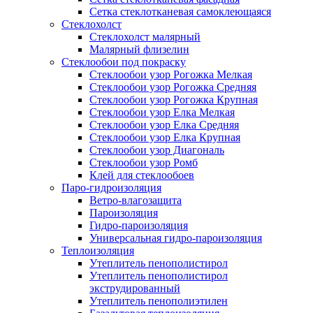
Сетка стеклотканевая самоклеющаяся
Стеклохолст
Стеклохолст малярный
Малярный флизелин
Стеклообои под покраску
Стеклообои узор Рогожка Мелкая
Стеклообои узор Рогожка Средняя
Стеклообои узор Рогожка Крупная
Стеклообои узор Елка Мелкая
Стеклообои узор Елка Средняя
Стеклообои узор Елка Крупная
Стеклообои узор Диагональ
Стеклообои узор Ромб
Клей для стеклообоев
Паро-гидроизоляция
Ветро-влагозащита
Пароизоляция
Гидро-пароизоляция
Универсальная гидро-пароизоляция
Теплоизоляция
Утеплитель пенополистирол
Утеплитель пенополистирол
экструдированный
Утеплитель пенополиэтилен