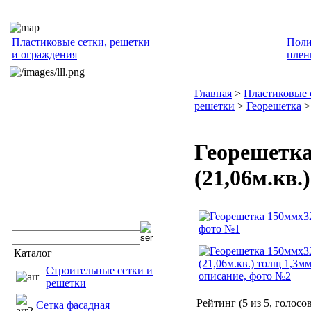
Пластиковые сетки, решетки
Поли
и ограждения
плен
Главная
>
Пластиковые 
решетки
>
Георешетка
>
Георешетк
(21,06м.кв.
Каталог
Строительные сетки и
решетки
Рейтинг (
5
из
5
, голосо
Сетка фасадная