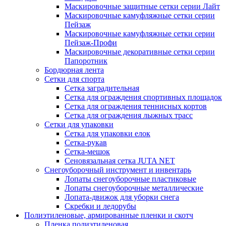
Маскировочные защитные сетки серии Лайт
Маскировочные камуфляжные сетки серии
Пейзаж
Маскировочные камуфляжные сетки серии
Пейзаж-Профи
Маскировочные декоративные сетки серии
Папоротник
Бордюрная лента
Сетки для спорта
Сетка заградительная
Сетка для ограждения спортивных площадок
Сетка для ограждения теннисных кортов
Сетка для ограждения лыжных трасс
Сетки для упаковки
Сетка для упаковки елок
Сетка-рукав
Сетка-мешок
Сеновязальная сетка JUTA NET
Снегоуборочный инструмент и инвентарь
Лопаты снегоуборочные пластиковые
Лопаты снегоуборочные металлические
Лопата-движок для уборки снега
Скребки и ледорубы
Полиэтиленовые, армированные пленки и скотч
Пленка полиэтиленовая