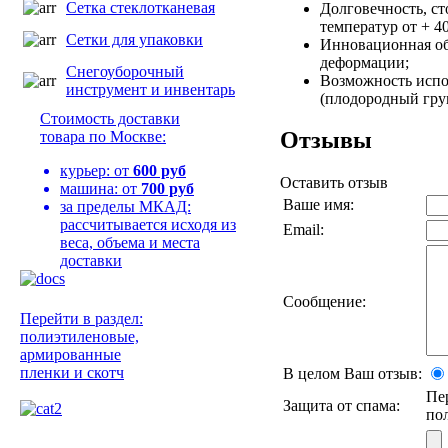
Сетка стеклотканевая
Долговечность, ст
температур от + 40
Сетки для упаковки
Инновационная об
деформации;
Снегоуборочный
Возможность испо
инструмент и инвентарь
(плодородный грун
Стоимость доставки
Отзывы
товара по Москве:
курьер: от
600 руб
Оставить отзыв
машина: от
700 руб
Ваше имя:
за пределы МКАД:
рассчитывается исходя из
Email:
веса, объема и места
доставки
Сообщение:
Перейти в раздел:
полиэтиленовые,
армированные
пленки и скотч
В целом Ваш отзыв:
Пе
Защита от спама:
по