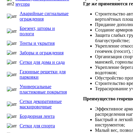
Где же применяются г
мусора
Аварийные сигнальные
Cтроительство авт
ограждения
вертолётных площ
Придание дополни
Брезент, шторы и
Создание армиров
пологи
Защита слабых гру
благоустройстве;
Тенты и укрытия
Укрепление откосо
геоячеек (геосот)
Заборы и ограждения
Организация спор
манежей, горнолы
Сетки для дома и сада
Укрепление берег
Газонные решетки для
водотоков;
парковки
Обустройство пр
Строительство вр
Универсальные
Террасирование уч
пластиковые покрытия
Преимущество геореш
Сетки декоративные
маскировочные
Эффективное арми
распределения наг
Бордюрная лента
Быстрый и легкий
инструментов;
Сетки для спорта
Малый вес, позво