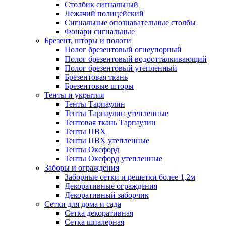
Столбик сигнальный
Лежачий полицейский
Сигнальные опознавательные столбы
Фонари сигнальные
Брезент, шторы и пологи
Полог брезентовый огнеупорный
Полог брезентовый водоотталкивающий
Полог брезентовый утепленный
Брезентовая ткань
Брезентовые шторы
Тенты и укрытия
Тенты Тарпаулин
Тенты Тарпаулин утепленные
Тентовая ткань Тарпаулин
Тенты ПВХ
Тенты ПВХ утепленные
Тенты Оксфорд
Тенты Оксфорд утепленные
Заборы и ограждения
Заборные сетки и решетки более 1,2м
Декоративные ограждения
Декоративный заборчик
Сетки для дома и сада
Сетка декоративная
Сетка шпалерная