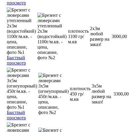
просмотр
2х3м
плотность
любой
1100 гр/
3000,00
размер на
м.кв
заказ!
Быстрый
просмотр
3х5м
плотность
любой
450 гр/
3300,00
размер на
м.кв
заказ!
Быстрый
просмотр