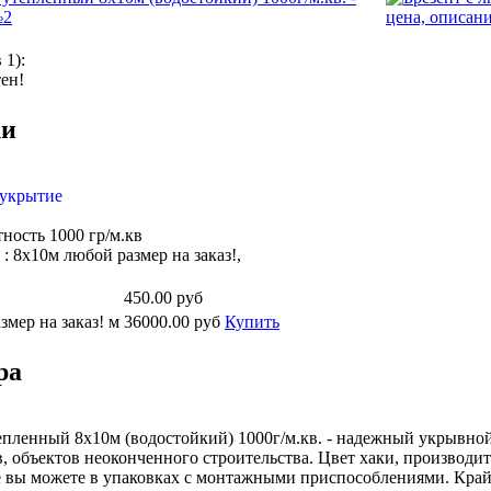
в
1
):
ен!
ки
 укрытие
тность 1000 гр/м.кв
 : 8х10м любой размер на заказ!,
450.00
руб
змер на заказ! м
36000.00
руб
Купить
ра
епленный 8х10м (водостойкий) 1000г/м.кв. - надежный укрывной
, объектов неоконченного строительства. Цвет хаки, производител
 вы можете в упаковках с монтажными приспособлениями. Край 