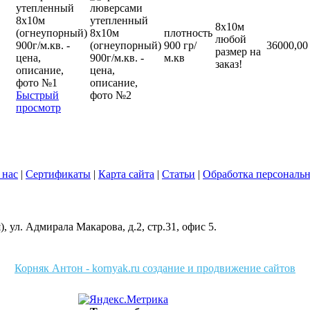
8х10м
плотность
любой
900 гр/
36000,00
размер на
м.кв
заказ!
Быстрый
просмотр
 нас
|
Сертификаты
|
Карта сайта
|
Статьи
|
Обработка персональ
 ул. Адмирала Макарова, д.2, стр.31, офис 5.
Корняк Антон - kornyak.ru создание и продвижение сайтов