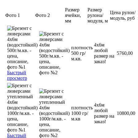
Размер
Размер
Цена рулон/
Фото 1
Фото 2
ячейки,
рулона/
модуль, руб
мм
модуля, м
4х6м
плотность
любой
500 гр/
5760,00
размер на
м.кв.
заказ!
Быстрый
просмотр
4х6м
плотность
любой
1000 гр/
10800,00
размер на
м.кв
заказ!
Быстрый