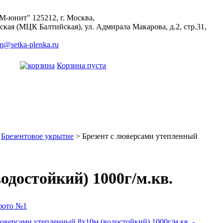
М-юнит"
125212
,
г. Москва
,
ская (МЦК Балтийская), ул. Адмирала Макарова, д.2, стр.31,
m@setka-plenka.ru
Корзина пуста
>
Брезентовое укрытие
> Брезент с люверсами утепленный
одостойкий) 1000г/м.кв.