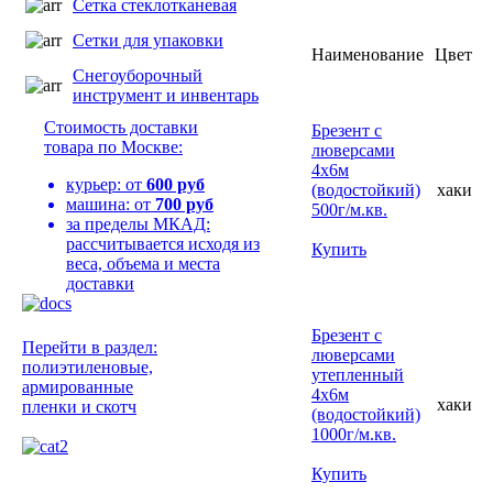
Сетка стеклотканевая
Сетки для упаковки
Наименование
Цвет
Снегоуборочный
инструмент и инвентарь
Стоимость доставки
Брезент с
товара по Москве:
люверсами
4х6м
курьер: от
600 руб
(водостойкий)
хаки
машина: от
700 руб
500г/м.кв.
за пределы МКАД:
рассчитывается исходя из
Купить
веса, объема и места
доставки
Брезент с
Перейти в раздел:
люверсами
полиэтиленовые,
утепленный
армированные
4х6м
хаки
пленки и скотч
(водостойкий)
1000г/м.кв.
Купить